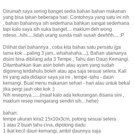
Dirumah saya sering banget sedia bahan bahan makanan
yang bisa tahan beberapa hari. Contohnya yang satu ini nih
, bahan bahannya sih sederhana bahkan sangat sederhana
tapi kalo saya sih suka banget.... maklum deh wong
ndeso...hihi.....lidah urang sunda mah susah deehhh.... :P
Dilihat dari bahannya , coba kita bahas satu persatu (ga
lama kok ...paling 3 jam...whahahaha....). Bahan utamanya
disini bisa dibilang ada 3 Tempe , Tahu dan Daun Kemangi.
Ditambahkan ikan asin boleh atau ayam yang sudah
digoreng terdahulu boleh atau apa saja sesuai selera. Kali
ini yang ada didapur saya ya ini , tempe -tahu - daun
kemangi. Buat menu makanan sehari - hari atau untuk bekal
jika pergi jauh oke kok :)
Nih resepnya.......(maaf kalo ada kekurangan disana sini ,
maklum resep mengarang sendiri sih....hehe)
bahan:
tempe ukuran kira2 15x10x3cm, potong sesuai selera
1 atau 2 buah tahu cina, dipotong dadu
1 ikat kecil daun kemangi, ambil daunnya saja