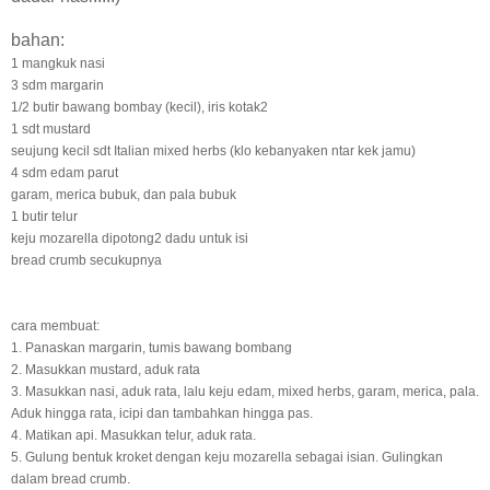
bahan:
1 mangkuk nasi
3 sdm margarin
1/2 butir bawang bombay (kecil), iris kotak2
1 sdt mustard
seujung kecil sdt Italian mixed herbs (klo kebanyaken ntar kek jamu)
4 sdm edam parut
garam, merica bubuk, dan pala bubuk
1 butir telur
keju mozarella dipotong2 dadu untuk isi
bread crumb secukupnya
cara membuat:
1. Panaskan margarin, tumis bawang bombang
2. Masukkan mustard, aduk rata
3. Masukkan nasi, aduk rata, lalu keju edam, mixed herbs, garam, merica, pala.
Aduk hingga rata, icipi dan tambahkan hingga pas.
4. Matikan api. Masukkan telur, aduk rata.
5. Gulung bentuk kroket dengan keju mozarella sebagai isian. Gulingkan
dalam bread crumb.