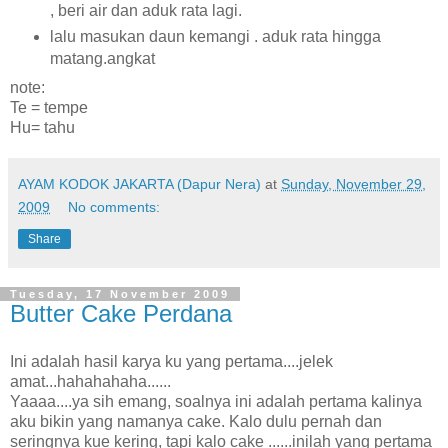
, beri air dan aduk rata lagi.
lalu masukan daun kemangi . aduk rata hingga
matang.angkat
note:
Te = tempe
Hu= tahu
AYAM KODOK JAKARTA (Dapur Nera)
at
Sunday, November 29,
2009
No comments:
Share
Tuesday, 17 November 2009
Butter Cake Perdana
Ini adalah hasil karya ku yang pertama....jelek
amat...hahahahaha......
Yaaaa....ya sih emang, soalnya ini adalah pertama kalinya
aku bikin yang namanya cake. Kalo dulu pernah dan
seringnya kue kering, tapi kalo cake ......inilah yang pertama