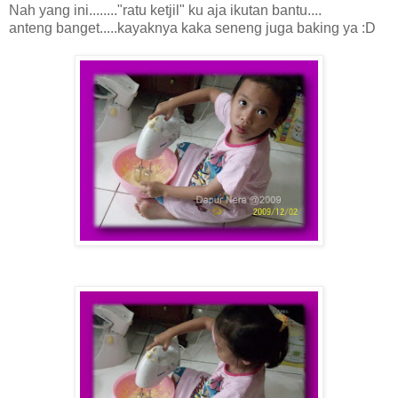
Nah yang ini........"ratu ketjil" ku aja ikutan bantu....
anteng banget.....kayaknya kaka seneng juga baking ya :D