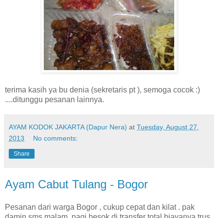
terima kasih ya bu denia (sekretaris pt ), semoga cocok :)
....ditunggu pesanan lainnya.
AYAM KODOK JAKARTA (Dapur Nera)
at
Tuesday, August 27,
2013
No comments:
Share
Ayam Cabut Tulang - Bogor
Pesanan dari warga Bogor , cukup cepat dan kilat . pak
damin sms malam, pagi besok di transfer total biayanya trus