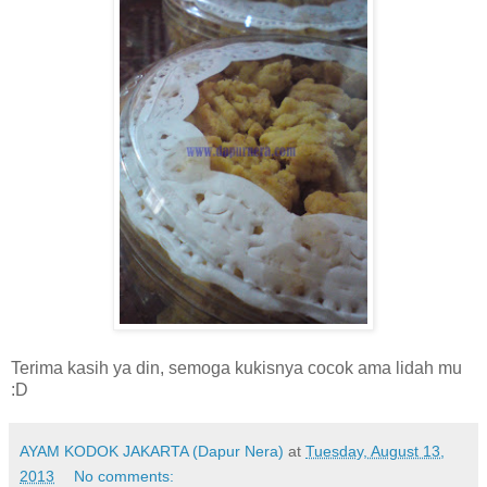
Terima kasih ya din, semoga kukisnya cocok ama lidah mu
:D
AYAM KODOK JAKARTA (Dapur Nera)
at
Tuesday, August 13,
2013
No comments: