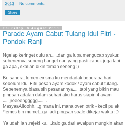
2013
No comments:
Share
Thursday, 8 August 2013
Parade Ayam Cabut Tulang Idul Fitri -
Pondok Ranji
Ngelap keringet dulu ah......dan ga lupa mengucap syukur,
sebenernya seneng banget dan yang pasti capek juga tapi
ga apa , skalian bikin teman seneng :)
Bu sandra, temen ex sma ku mendadak beberapa hari
sebelum Idul Fitri pesan ayam kodok / ayam cabut tulang.
Sebenernya biasa sih pesanannya......tapi yang bikin mau
pingsan adalah dalam sehari aku harus siapin 4 ayam
......jreeeenggggg........
MasyaaAlloohh....gimana ini, mana oven otrik - kecil pulak
*lemes bin mumet...ga jadi pingsan soale dikejar waktu :D
Ya udah lah ,rejeki ku.....kalo ga dari awalpun mungkin akan