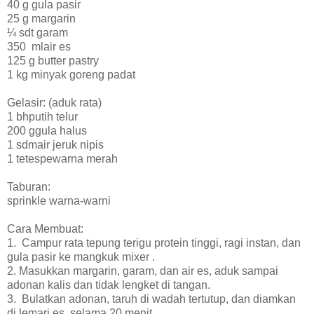
40 g gula pasir
25 g margarin
¼ sdt garam
350 mlair es
125 g butter pastry
1 kg minyak goreng padat
Gelasir: (aduk rata)
1 bhputih telur
200 ggula halus
1 sdmair jeruk nipis
1 tetespewarna merah
Taburan:
sprinkle warna-warni
Cara Membuat:
1. Campur rata tepung terigu protein tinggi, ragi instan, dan
gula pasir ke mangkuk mixer .
2. Masukkan margarin, garam, dan air es, aduk sampai
adonan kalis dan tidak lengket di tangan.
3. Bulatkan adonan, taruh di wadah tertutup, dan diamkan
di lemari es selama 20 menit.