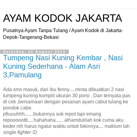
AYAM KODOK JAKARTA
Pusatnya Ayam Tanpa Tulang / Ayam Kodok di Jakarta-
Depok-Tangerang-Bekasi
Saturday, 31 August 2013
Tumpeng Nasi Kuning Kembar , Nasi
Kuning Sederhana - Alam Asri
3,Pamulang
Ada sms masuk, dari ibu fenny.....minta dibuatkan 2 nasi
tumpeng kuning komplit ukuran 30 porsi . Dan ternyata pas
di cek ,bersamaan dengan pesanan ayam cabut tulang ke
pondok cabe.
pfiuuuhhh.......bukannya sok repot tapi emang
repooooottt.....hahahaha...... alhamdulilah kok cuma aku
keder nih harus ngatur waktu untuk bikinnya.... maklum lah
single fighter
:D