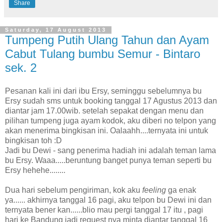
Share
Saturday, 17 August 2013
Tumpeng Putih Ulang Tahun dan Ayam
Cabut Tulang bumbu Semur - Bintaro
sek. 2
Pesanan kali ini dari ibu Ersy, seminggu sebelumnya bu
Ersy sudah sms untuk booking tanggal 17 Agustus 2013 dan
diantar jam 17.00wib. setelah sepakat dengan menu dan
pilihan tumpeng juga ayam kodok, aku diberi no telpon yang
akan menerima bingkisan ini. Oalaahh....ternyata ini untuk
bingkisan toh :D
Jadi bu Dewi - sang penerima hadiah ini adalah teman lama
bu Ersy. Waaa.....beruntung banget punya teman seperti bu
Ersy hehehe........
Dua hari sebelum pengiriman, kok aku
feeling
ga enak
ya...... akhirnya tanggal 16 pagi, aku telpon bu Dewi ini dan
ternyata bener kan......blio mau pergi tanggal 17 itu , pagi
hari ke Bandung jadi request nya minta diantar tanggal 16