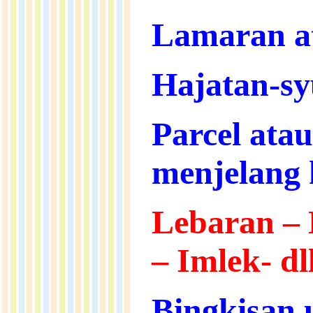
Lamaran a
Hajatan-sy
Parcel ata
menjelang 
Lebaran
–
–
Imlek- dl
Bingkisan 