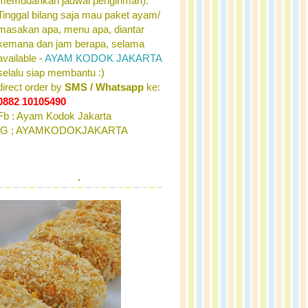
memudahkan jadwal pengiriman).
Tinggal bilang saja mau paket ayam/
masakan apa, menu apa, diantar
kemana dan jam berapa, selama
available -
AYAM KODOK JAKARTA
selalu siap membantu :)
direct order by
SMS / Whatsapp
ke:
0882 10105490
Fb : Ayam Kodok Jakarta
IG ; AYAMKODOKJAKARTA
.