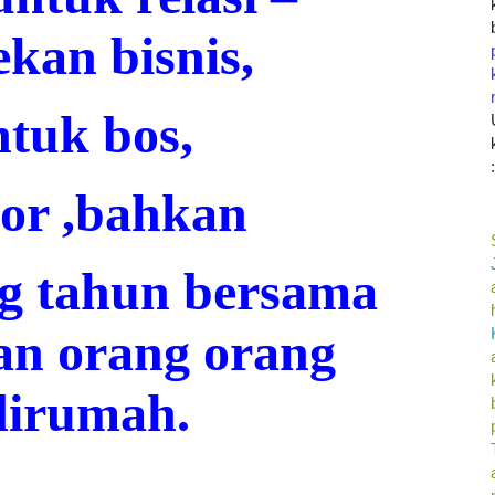
ekan bisnis,
ntuk bos,
or ,bahkan
g tahun bersama
an orang orang
dirumah.