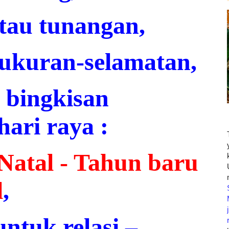
tau tunangan,
ukuran-selamatan,
u bingkisan
hari raya :
Natal - Tahun baru
l
,
untuk relasi
–