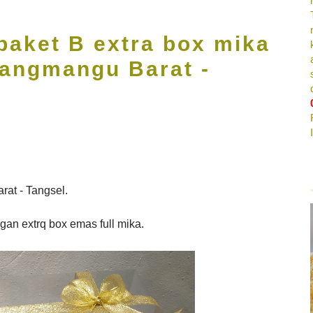
aket B extra box mika
rangmangu Barat -
rat - Tangsel.
an extrq box emas full mika.