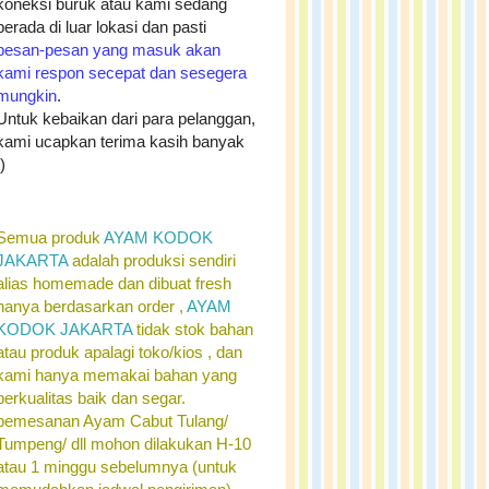
koneksi buruk atau kami sedang
berada di luar lokasi dan pasti
pesan-pesan yang masuk akan
kami respon secepat dan sesegera
mungkin
.
Untuk kebaikan dari para pelanggan,
kami ucapkan terima kasih banyak
:)
Semua produk
AYAM KODOK
JAKARTA
adalah produksi sendiri
alias homemade dan dibuat fresh
hanya berdasarkan order ,
AYAM
KODOK JAKARTA
tidak stok bahan
atau produk apalagi toko/kios , dan
kami hanya memakai bahan yang
berkualitas baik dan segar.
pemesanan Ayam Cabut Tulang/
Tumpeng/ dll mohon dilakukan H-10
atau 1 minggu sebelumnya (untuk