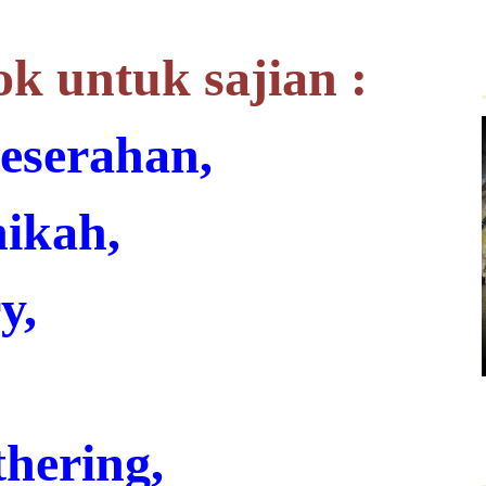
ok untuk sajian :
eserahan,
ikah,
y,
thering,