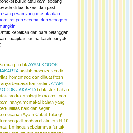
koneksi buruk atau kami sedang
berada di luar lokasi dan pasti
pesan-pesan yang masuk akan
kami respon secepat dan sesegera
mungkin
.
Untuk kebaikan dari para pelanggan,
kami ucapkan terima kasih banyak
:)
Semua produk
AYAM KODOK
JAKARTA
adalah produksi sendiri
alias homemade dan dibuat fresh
hanya berdasarkan order ,
AYAM
KODOK JAKARTA
tidak stok bahan
atau produk apalagi toko/kios , dan
kami hanya memakai bahan yang
berkualitas baik dan segar.
pemesanan Ayam Cabut Tulang/
Tumpeng/ dll mohon dilakukan H-10
atau 1 minggu sebelumnya (untuk