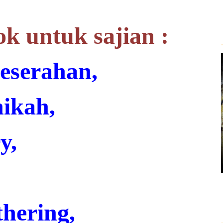
ok untuk sajian :
eserahan,
ikah,
y,
thering,