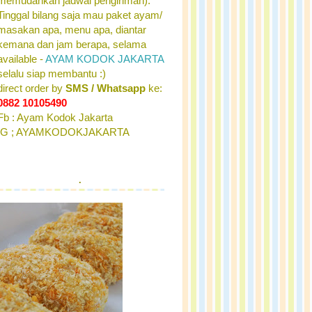
memudahkan jadwal pengiriman).
Tinggal bilang saja mau paket ayam/
masakan apa, menu apa, diantar
kemana dan jam berapa, selama
available -
AYAM KODOK JAKARTA
selalu siap membantu :)
direct order by
SMS / Whatsapp
ke:
0882 10105490
Fb : Ayam Kodok Jakarta
IG ; AYAMKODOKJAKARTA
.