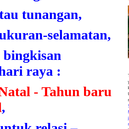
tau tunangan,
ukuran-selamatan,
u bingkisan
hari raya :
Natal - Tahun baru
l
,
untuk relasi
–