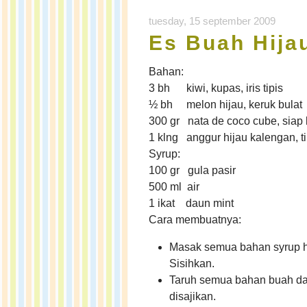
tuesday, 15 september 2009
Es Buah Hija
Bahan:
3 bh kiwi, kupas, iris tipis
½ bh melon hijau, keruk bulat
300 gr nata de coco cube, siap 
1 klng anggur hijau kalengan, ti
Syrup:
100 gr gula pasir
500 ml air
1 ikat daun mint
Cara membuatnya:
Masak semua bahan syrup hin
Sisihkan.
Taruh semua bahan buah dal
disajikan.