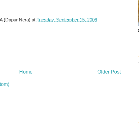
(Dapur Nera)
at
Tuesday, September 15, 2009
Home
Older Post
tom)