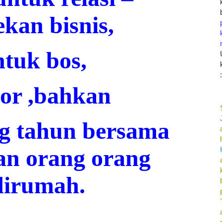
ekan bisnis,
ntuk bos,
or ,bahkan
g tahun bersama
an orang orang
dirumah.