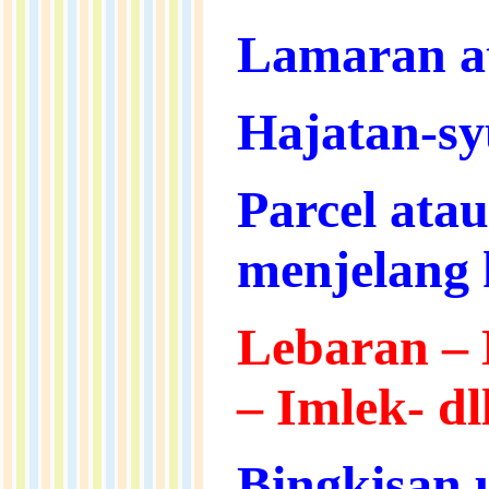
Lamaran a
Hajatan-sy
Parcel ata
menjelang 
Lebaran
–
–
Imlek- dl
Bingkisan 