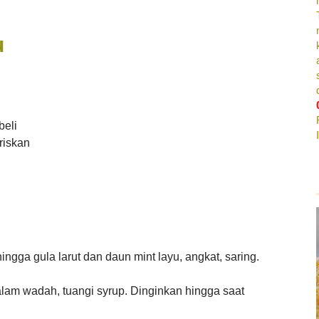
u
beli
riskan
gga gula larut dan daun mint layu, angkat, saring.
am wadah, tuangi syrup. Dinginkan hingga saat